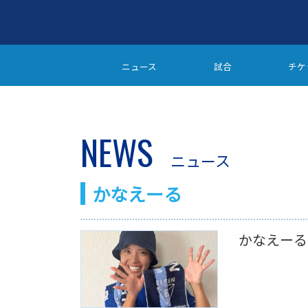
ニュース
試合
チケ
NEWS
ニュース
かなえーる
かなえーる 