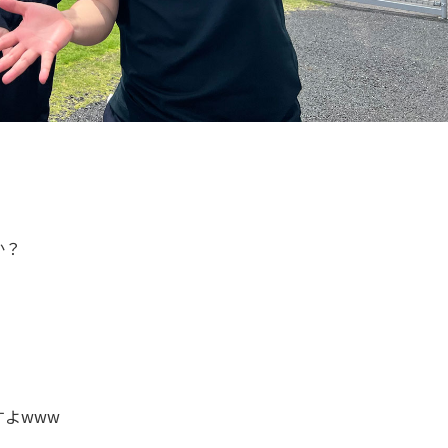
か？
よwww