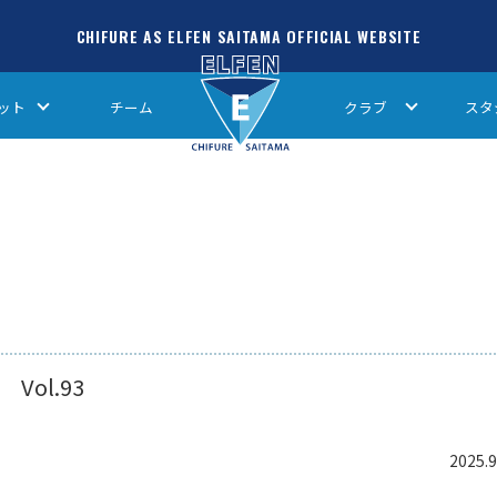
CHIFURE AS ELFEN SAITAMA OFFICIAL WEBSITE
ット
チーム
クラブ
スタ
Vol.93
2025.9