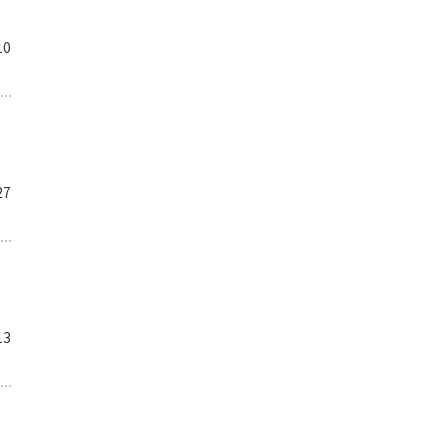
10
27
13