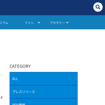
ジアム
ファン
アカデミー
CATEGORY
ALL
プレスリリース
.4
試合情報