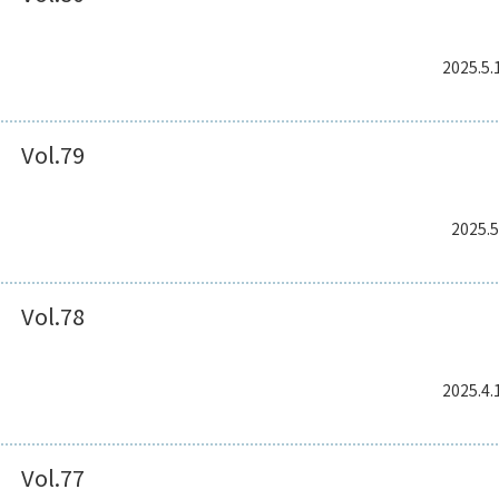
2025.5.
Vol.79
2025.5
Vol.78
2025.4.
Vol.77