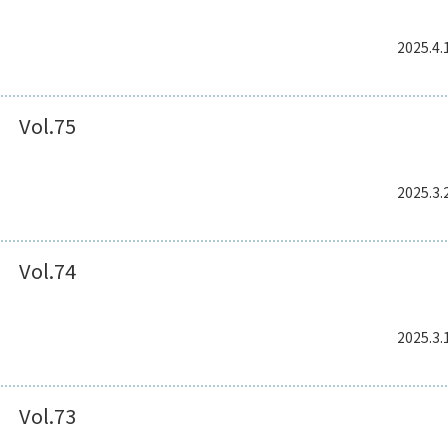
2025.4.
Vol.75
2025.3.
Vol.74
2025.3.
Vol.73