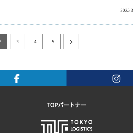
2025.3
2
3
4
5
TOPパートナー