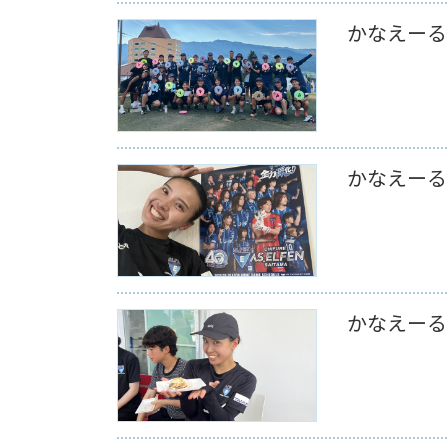
かなえーる 
かなえーる 
かなえーる 