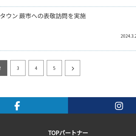
タウン 蕨市への表敬訪問を実施
2024.3.
2
3
4
5
TOPパートナー