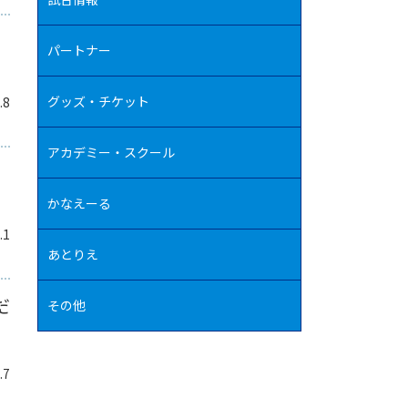
パートナー
グッズ・チケット
.8
アカデミー・スクール
かなえーる
.1
あとりえ
だ
その他
.7