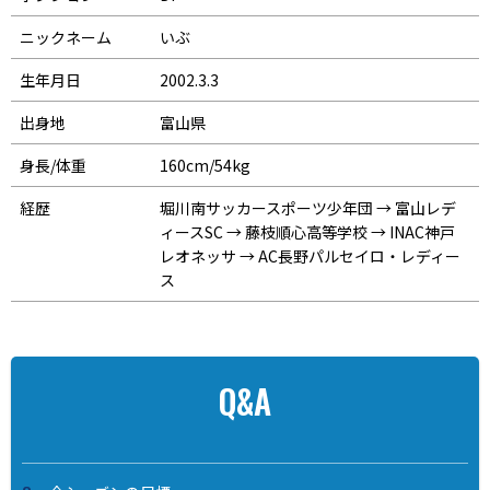
ニックネーム
いぶ
生年月日
2002.3.3
出身地
富山県
身長/体重
160cm/54kg
経歴
堀川南サッカースポーツ少年団 → 富山レデ
ィースSC → 藤枝順心高等学校 → INAC神戸
レオネッサ → AC長野パルセイロ・レディー
ス
Q&A