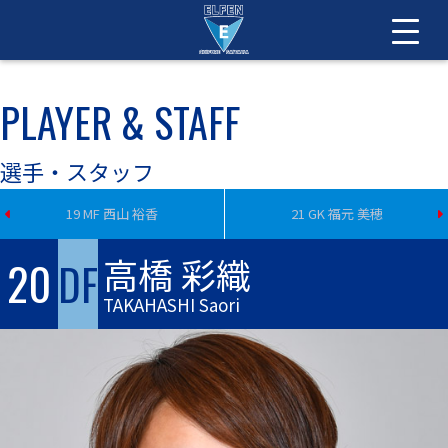
PLAYER & STAFF
選手・スタッフ
19 MF 西山 裕香
21 GK 福元 美穂
高橋 彩織
20
DF
TAKAHASHI Saori