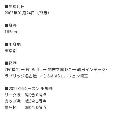
■生年月日
2003年01月24日（23歳）
■身長
165cm
■出身地
東京都
■経歴
7FC福生 → FC Belta → 開志学園JSC → 朝日インテック･
ラブリッジ名古屋 → ちふれASエルフェン埼玉
■2025/26シーズン 出場歴
リーグ戦 8試合 0得点
カップ戦 4試合 1得点
皇后杯 0試合 0得点