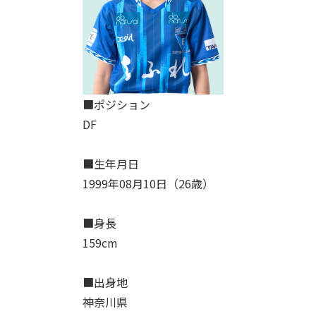
■ポジション
DF
■生年月日
1999年08月10日（26歳）
■身長
159cm
■出身地
神奈川県