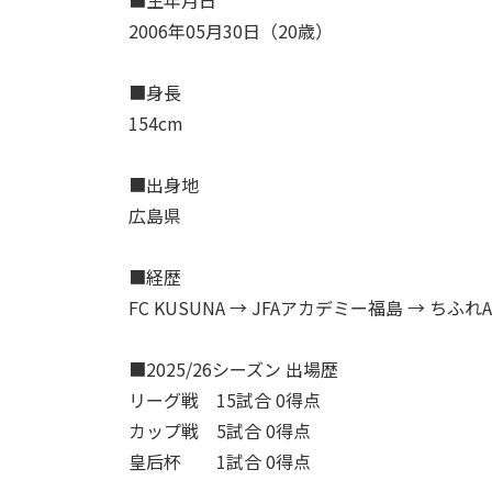
■生年月日
2006年05月30日（20歳）
■身長
154cm
■出身地
広島県
■経歴
FC KUSUNA → JFAアカデミー福島 → ちふ
■2025/26シーズン 出場歴
リーグ戦 15試合 0得点
カップ戦 5試合 0得点
皇后杯 1試合 0得点