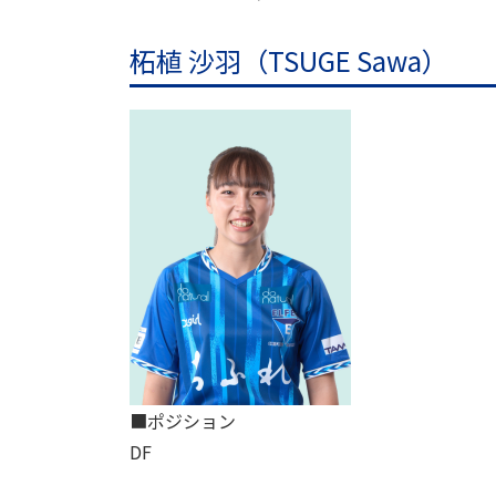
柘植 沙羽（TSUGE Sawa）
■ポジション
DF