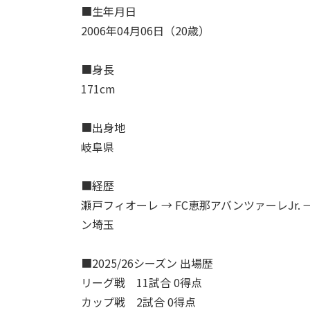
■生年月日
2006年04月06日（20歳）
■身長
171cm
■出身地
岐阜県
■経歴
瀬戸フィオーレ → FC恵那アバンツァーレJr. →
ン埼玉
■2025/26シーズン 出場歴
リーグ戦 11試合 0得点
カップ戦 2試合 0得点