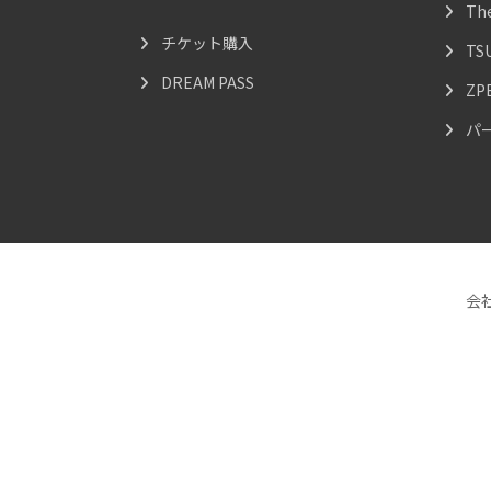
Th
チケット購入
TS
DREAM PASS
ZP
パ
会