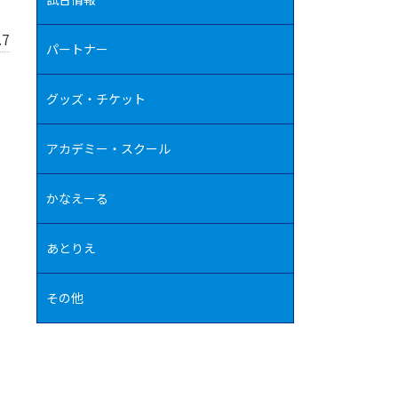
.7
パートナー
、
グッズ・チケット
アカデミー・スクール
かなえーる
あとりえ
その他