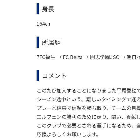
身長
164㎝
所属歴
7FC福生 → FC Belta → 開志学園JSC 
コメント
このたび加入することになりました平尾愛穂
シーズン途中という、難しいタイミングで迎
プレーと結果で信頼を勝ち取り、チームの目
エルフェンの勝利のために走り、闘い、貢献
このクラブで必要とされる選手になるため、
応援よろしくお願いします。