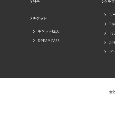
試合
クラブ
ク
チケット
Th
チケット購入
TS
DREAM PASS
ZP
パ
会