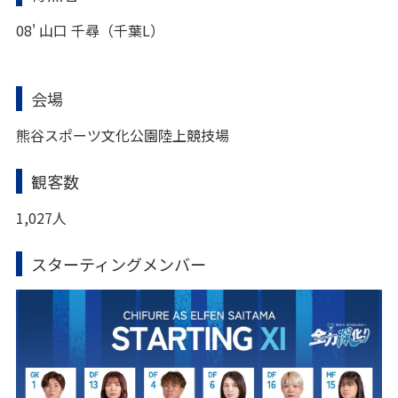
08' 山口 千尋（千葉L）
会場
熊谷スポーツ文化公園陸上競技場
観客数
1,027人
スターティングメンバー