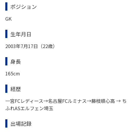
ポジション
GK
生年月日
2003年7月17日（22歳）
身長
165cm
経歴
一宮FCレディース→名古屋FCルミナス→藤枝順心高 → ち
ふれASエルフェン埼玉
出場記録