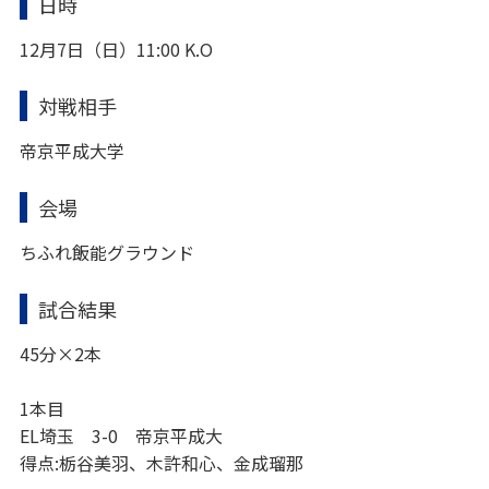
日時
12月7日（日）11:00 K.O
対戦相手
帝京平成大学
会場
ちふれ飯能グラウンド
試合結果
45分×2本
1本目
EL埼玉 3-0 帝京平成大
得点:栃谷美羽、木許和心、金成瑠那