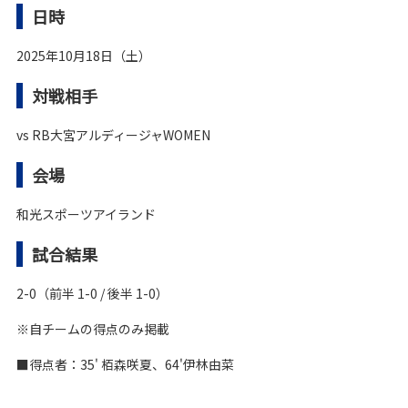
日時
2025年10月18日（土）
対戦相手
vs RB大宮アルディージャWOMEN
会場
和光スポーツアイランド
試合結果
2-0（前半 1-0 / 後半 1-0）
※自チームの得点のみ掲載
■
得点者：35
' 栢森咲夏、64
'
伊林由菜