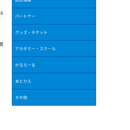
.6
パートナー
グッズ・チケット
選
アカデミー・スクール
かなえーる
あとりえ
その他