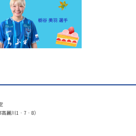
定
市高麗川
1‐7‐8
）