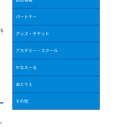
パートナー
16
グッズ・チケット
アカデミー・スクール
かなえーる
あとりえ
その他
以
へ