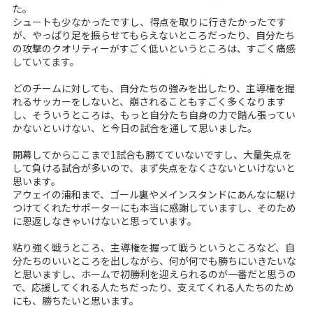
た。
シュートも少なかったですし、得点を取りに行きたかったです
が、やっぱり足を振らせてもらえないところだったり、自分たち
の攻撃のクオリティーがすごく低いというところは、すごく痛感
していてます。
どのチームに対しても、自分たちの強みを出したり、主導権を握
れるサッカーをしないと、崩されることもすごく多くなります
し、そういうところは、もっと自分たち自身の力で踏ん張ってい
かないといけない、と今日の試合を通して思いました。
開幕してからここまで1試合も勝てていないですし、大量失点を
して負ける試合が多いので、まず失点をなくさないといけないと
思います。
アウェイの浦和まで、ゴール裏やメインスタンドにあんなに駆け
つけてくれたサポーターにも本当に感謝していますし、そのため
に恩返しなきゃいけないと思っています。
粘り強く戦うところ、主導権を握って戦うというところなど、自
分たちのいいところを出しながら、何が何でも勝ちにいきたいな
と思いますし、ホームで初勝利を迎えられるのが一番だと思うの
で、応援してくれる人たちだったり、支えてくれる人たちのため
にも、勝ちたいと思います。