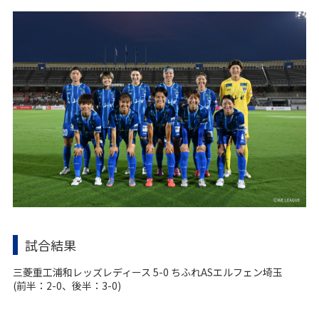
試合結果
三菱重工浦和レッズレディース 5-0 ちふれASエルフェン埼玉
(前半：2-0、後半：3-0)