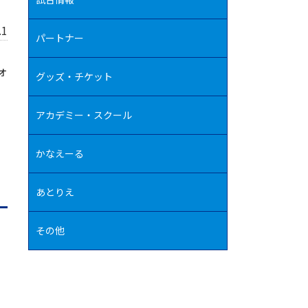
.1
パートナー
ォ
グッズ・チケット
アカデミー・スクール
かなえーる
あとりえ
その他