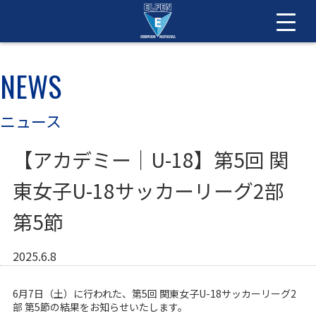
NEWS
ニュース
【アカデミー｜U-18】第5回 関
東女子U-18サッカーリーグ2部
第5節
2025.6.8
6
月7日（土）に行われた、第
5
回
関東女子
U-18
サッカーリーグ
2
部
第5節の結果をお知らせいたします。