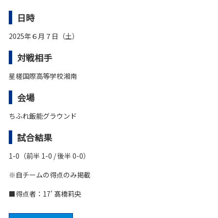
日時
2025年６月７日（土）
対戦相手
星槎国際高等学校湘南
会場
ちふれ飯能グラウンド
試合結果
1-0（前半 1-0 / 後半 0-0）
※自チームの得点のみ掲載
■
得点者：
17'
髙橋莉央