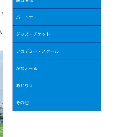
.7
パートナー
果
グッズ・チケット
アカデミー・スクール
かなえーる
あとりえ
その他