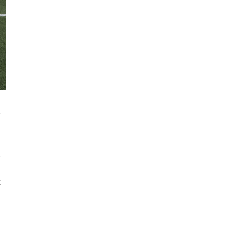
し
と
と