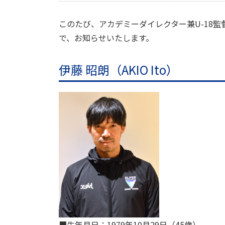
このたび、アカデミーダイレクター兼U-18監
で、お知らせいたします。
伊藤 昭朗（AKIO Ito）
■生年月日：1979年
10
月
29
日（
45
歳）