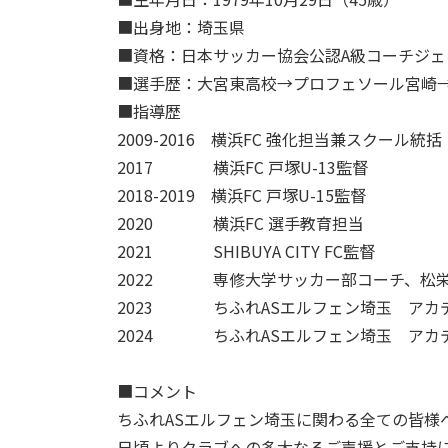
■出身地：埼玉県
■資格：日本サッカー協会公認
A
級コーチジェ
■選手歴：大宮東高校→プロフェソール宮崎
■指導歴
2009
-2016
横浜
FC
強化担当兼スクール統括
2017 横浜
FC
戸塚
U-13
監督
2018
-2019
横浜
FC
戸塚
U-15
監督
2020 横浜
FC
選手教育担当
2021
SHIBUYA CITY FC
監督
2022 専修大学サッカー部コーチ、松栄
2023 ちふれASエルフェン埼玉 アカデ
2024 ちふれASエルフェン埼玉 アカデ
■コメント
ちふれASエルフェン埼玉に関わる全ての皆様
日頃よりクラブへの多大なるご声援とご支持