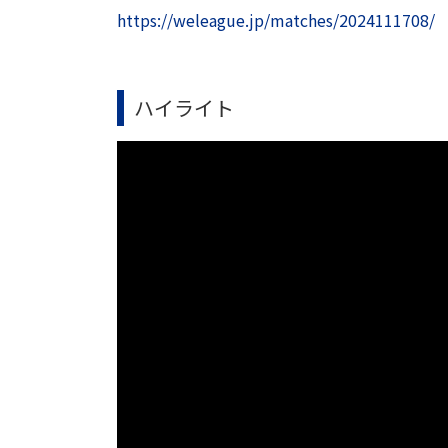
https://weleague.jp/matches/2024111708/
ハイライト