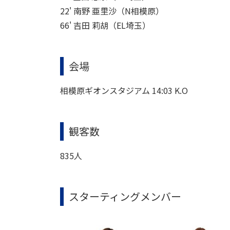
22' 南野 亜里沙（N相模原）
66' 吉田 莉胡（EL埼玉）
会場
相模原ギオンスタジアム
14:03 K.O
観客数
835
人
スターティングメンバー