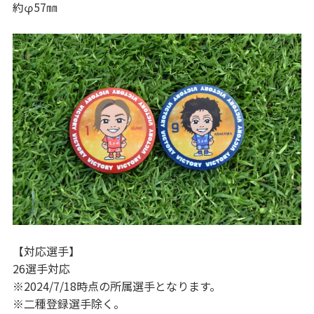
約φ57㎜
【対応選手】
26選手対応
※2024/7/18時点の所属選手となります。
※二種登録選手除く。