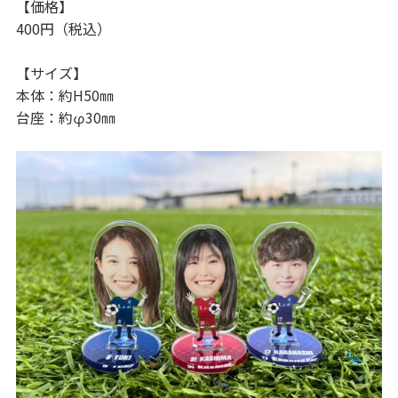
【価格】
400円（税込）
【サイズ】
本体：約H50㎜
台座：約φ30㎜