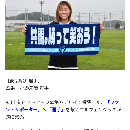
【商品紹介選手】
21番 小野未織 選手
9月上旬にメッセージ募集＆デザイン投票した、
「ファ
ン・サポーター」×「選手」
を繋ぐエルフェングッズが
遂に発売！